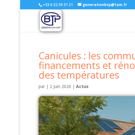
+33 6 32 59 31 21
generationbtp@1am.fr
Canicules : les comm
financements et rénov
des températures
par
|
2 Juin 2026
|
Actus