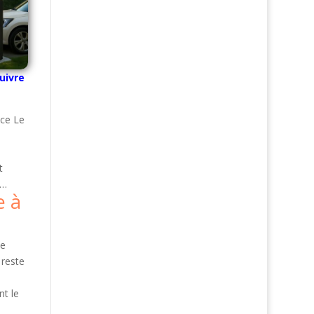
uivre
nce Le
t
x…
e à
se
 reste
t le