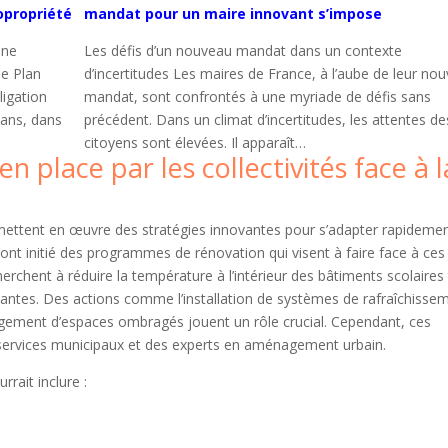
opropriété
mandat pour un maire innovant s’impose
une
Les défis d’un nouveau mandat dans un contexte
de Plan
d’incertitudes Les maires de France, à l’aube de leur no
igation
mandat, sont confrontés à une myriade de défis sans
 ans, dans
précédent. Dans un climat d’incertitudes, les attentes de
citoyens sont élevées. Il apparaît…
en place par les collectivités face à l
és mettent en œuvre des stratégies innovantes pour s’adapter rapidemen
t initié des programmes de rénovation qui visent à faire face à ces
herchent à réduire la température à l’intérieur des bâtiments scolaires
antes. Des actions comme l’installation de systèmes de rafraîchisse
énagement d’espaces ombragés jouent un rôle crucial. Cependant, ces
 services municipaux et des experts en aménagement urbain.
rait inclure :