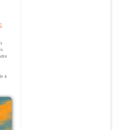
s
es
es
ndre
le à