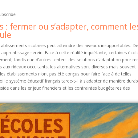
ubscribe!
s : fermer ou s’adapter, comment le
cule
tablissements scolaires peut atteindre des niveaux insupportables. D
apprentissage serein. Face à cette réalité inquiétante, certaines écol
rement, tandis que d’autres tentent des solutions d’adaptation pour re
s aux rideaux occultants, les alternatives sont diverses mais souvent
des établissements n’ont pas été conçus pour faire face à de telles
i le système éducatif français tarde-t-il à s’adapter de manière durab
side dans les enjeux financiers et les contraintes budgétaires des