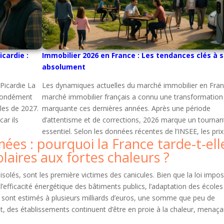
icardie :
Immobilier 2026 en France : Les tendances clés à s
absolument
 Picardie La
Les dynamiques actuelles du marché immobilier en Fra
ofondément
marché immobilier français a connu une transformation
les de 2027.
marquante ces dernières années. Après une période
ar ils
d’attentisme et de corrections, 2026 marque un tournan
essentiel. Selon les données récentes de l’INSEE, les pri
mées : pourquoi la France tarde-t-ell
laires aux fortes chaleurs ?
 isolés, sont les première victimes des canicules. Bien que la loi impo
’efficacité énergétique des bâtiments publics, l’adaptation des écoles
s sont estimés à plusieurs milliards d’euros, une somme que peu de
des établissements continuent d’être en proie à la chaleur, menaçan