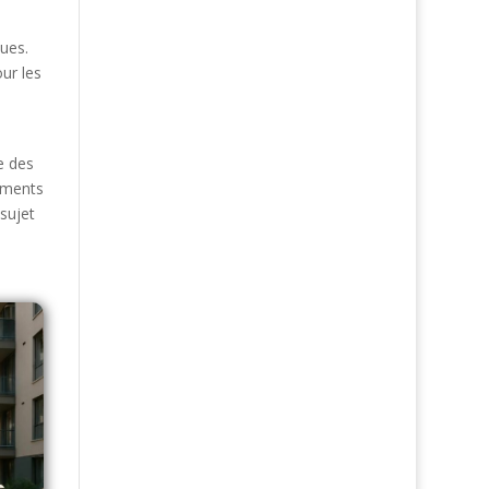
ques.
ur les
e des
timents
sujet