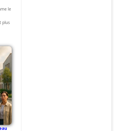
omme le
t plus
veau