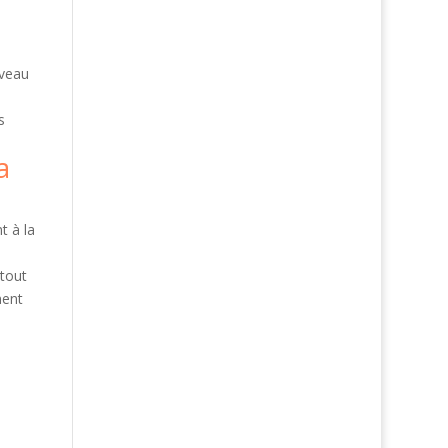
uveau
s
a
t à la
 tout
ment