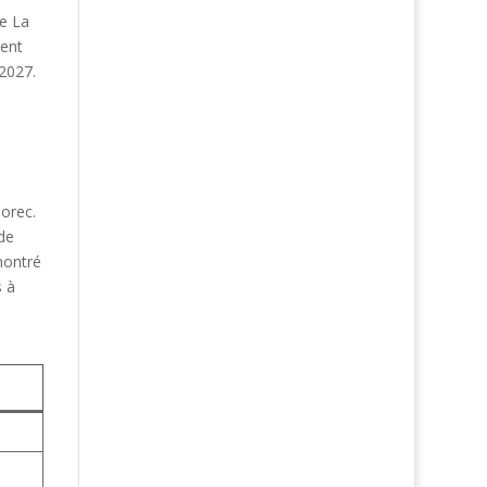
ie La
ment
 2027.
lorec.
de
montré
s à