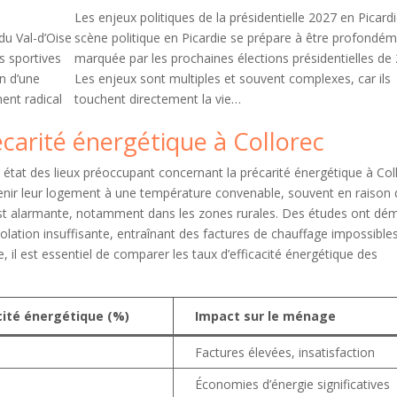
Les enjeux politiques de la présidentielle 2027 en Picard
du Val-d’Oise
scène politique en Picardie se prépare à être profondé
es sportives
marquée par les prochaines élections présidentielles de
on d’une
Les enjeux sont multiples et souvent complexes, car ils
ent radical
touchent directement la vie…
récarité énergétique à Collorec
n état des lieux préoccupant concernant la précarité énergétique à Col
enir leur logement à une température convenable, souvent en raison 
 est alarmante, notamment dans les zones rurales. Des études ont dé
lation insuffisante, entraînant des factures de chauffage impossible
il est essentiel de comparer les taux d’efficacité énergétique des
cité énergétique (%)
Impact sur le ménage
Factures élevées, insatisfaction
Économies d’énergie significatives