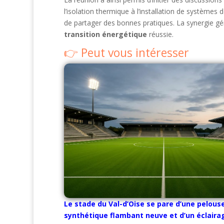
l’isolation thermique à l’installation de système
de partager des bonnes pratiques. La synergie gé
transition énergétique
réussie.
Peut vous intéresser
Le stade du Val-d’Oise se pare d’une pelous
synthétique flambant neuve et d’un éclaira