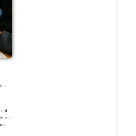
c
des
tent
Rénov’
aux.