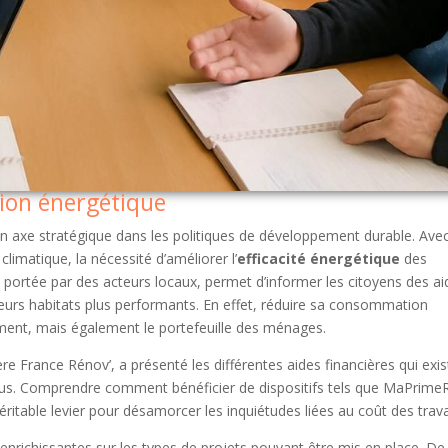
tion énergétique
axe stratégique dans les politiques de développement durable. Ave
climatique, la nécessité d’améliorer l’
efficacité énergétique
des
, portée par des acteurs locaux, permet d’informer les citoyens des ai
leurs habitats plus performants. En effet, réduire sa consommation
ment, mais également le portefeuille des ménages.
ère France Rénov’, a présenté les différentes aides financières qui exis
s. Comprendre comment bénéficier de dispositifs tels que MaPrime
éritable levier pour désamorcer les inquiétudes liées au coût des trav
s enrichissantes sur les types de projets pouvant être mis en place. De