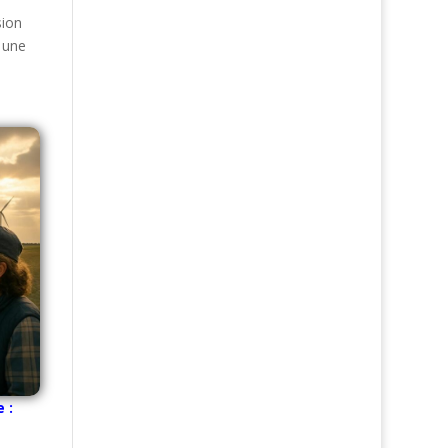
sion
 une
 :