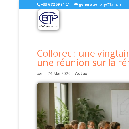
+33 6 32 59 31 21
generationbtp@1am.fr
Collorec : une vingta
une réunion sur la r
par
|
24 Mai 2026
|
Actus