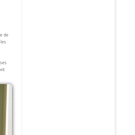
ne de
 les
nses
ont