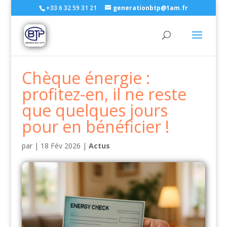
+33 6 32 59 31 21
generationbtp@1am.fr
Chèque énergie :
profitez-en, il ne reste
que quelques jours
pour en bénéficier !
par
|
18 Fév 2026
|
Actus