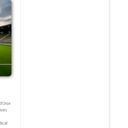
d’Oise
tives
e
ical