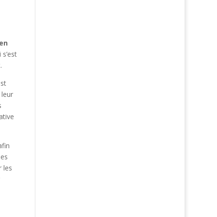
ien
 s’est
.
st
 leur
s
ative
afin
des
 les