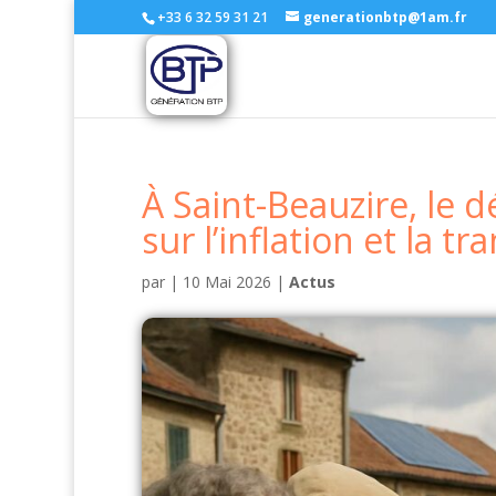
+33 6 32 59 31 21
generationbtp@1am.fr
À Saint-Beauzire, le 
sur l’inflation et la t
par
|
10 Mai 2026
|
Actus