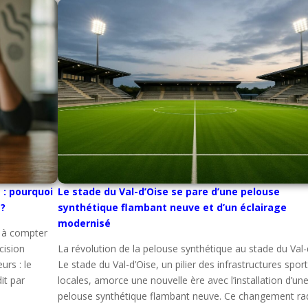
: pourquoi
Le stade du Val-d’Oise se pare d’une pelouse
 ?
synthétique flambant neuve et d’un éclairage
modernisé
 à compter
cision
La révolution de la pelouse synthétique au stade du Val-
rs : le
Le stade du Val-d’Oise, un pilier des infrastructures spor
it par
locales, amorce une nouvelle ère avec l’installation d’un
pelouse synthétique flambant neuve. Ce changement rad