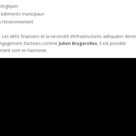
cologiques
es bâtiments municipaux
à l’environnement
 Les défis financiers et la nécessité d’infrastructures adéquates dem
l’engagement d’acteurs comme
Julien Brugerolles
, il est possible
nement sont en harmonie.