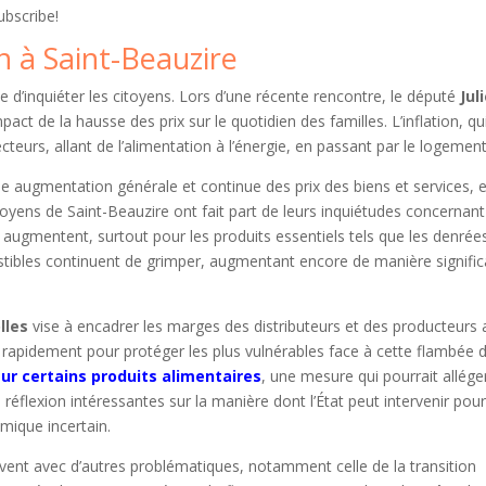
ubscribe!
on à Saint-Beauzire
se d’inquiéter les citoyens. Lors d’une récente rencontre, le député
Jul
act de la hausse des prix sur le quotidien des familles. L’inflation, qui
teurs, allant de l’alimentation à l’énergie, en passant par le logement
ugmentation générale et continue des prix des biens et services, e
yens de Saint-Beauzire ont fait part de leurs inquiétudes concernant
x augmentent, surtout pour les produits essentiels tels que les denrée
stibles continuent de grimper, augmentant encore de manière signific
lles
vise à encadrer les marges des distributeurs et des producteurs 
’agir rapidement pour protéger les plus vulnérables face à cette flambée 
sur certains produits alimentaires
, une mesure qui pourrait alléger
réflexion intéressantes sur la manière dont l’État peut intervenir pour
mique incertain.
 souvent avec d’autres problématiques, notamment celle de la transition