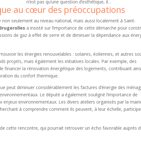
n’est pas qu’une question d’esthétique, il…
ique au cœur des préoccupations
é non seulement au niveau national, mais aussi localement à Saint-
 Brugerolles
a insisté sur l’importance de cette démarche pour constr
issions de gaz à effet de serre et de diminuer la dépendance aux éner
mouvoir les énergies renouvelables : solaires, éoliennes, et autres so
s projets, mais également les initiatives locales. Par exemple, des
 financer la rénovation énergétique des logements, contribuant ainsi
oration du confort thermique.
ue peut diminuer considérablement les factures d’énergie des ménag
environnementaux. Le député a également souligné l’importance de
aux enjeux environnementaux. Les divers ateliers organisés par la mairi
 cherchant à comprendre comment ils peuvent, à leur échelle, participe
 de cette rencontre, qui pourrait retrouver un écho favorable auprès 