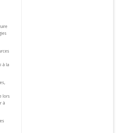
uire
gies
urces
 à la
es,
e lors
r à
des