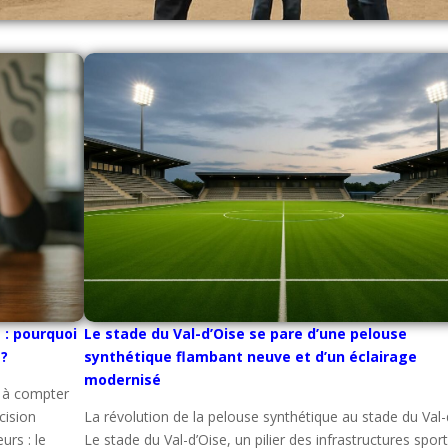
: pourquoi
Le stade du Val-d’Oise se pare d’une pelouse
 ?
synthétique flambant neuve et d’un éclairage
modernisé
 à compter
cision
La révolution de la pelouse synthétique au stade du Val-
rs : le
Le stade du Val-d’Oise, un pilier des infrastructures spor