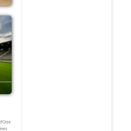
d’Oise
tives