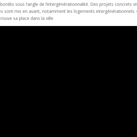
rdés sous l’angle de l’intergénérationnalité. Des projets concrets vi
eunes sont mis en avant, notamment les logements intergénérationnels. 
ouve sa place dans la ville.