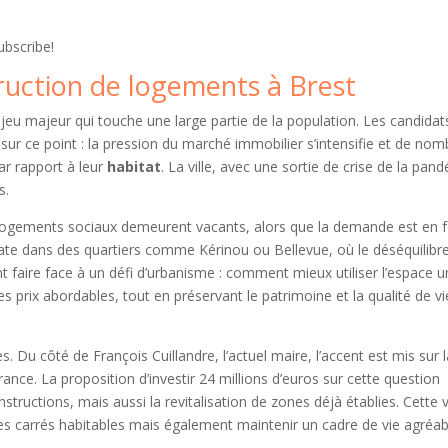
ubscribe!
ruction de logements à Brest
eu majeur qui touche une large partie de la population. Les candidat
ur ce point : la pression du marché immobilier s’intensifie et de no
ar rapport à leur
habitat
. La ville, avec une sortie de crise de la pan
s.
 logements sociaux demeurent vacants, alors que la demande est en f
cate dans des quartiers comme Kérinou ou Bellevue, où le déséquilibr
nt faire face à un défi d’urbanisme : comment mieux utiliser l’espace u
 prix abordables, tout en préservant le patrimoine et la qualité de vi
. Du côté de François Cuillandre, l’actuel maire, l’accent est mis sur l
ance. La proposition d’investir 24 millions d’euros sur cette question
tructions, mais aussi la revitalisation de zones déjà établies. Cette v
s carrés habitables mais également maintenir un cadre de vie agréab