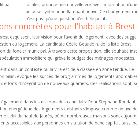
it par
locales, amorce une nouvelle ère avec l’installation d’un
pelouse synthétique flambant neuve. Ce changement rad
n’est pas qu’une question d’esthétique, il…
ons concrètes pour l’habitat à Brest
rest esquissent leur vision pour l’avenir du logement, avec des sugge
stion du logement. La candidate Cécile Beaudoin, de la liste Brest
n du foncier municipal. À travers cette proposition, elle souhaite ins
la spéculation immobilière qui grève le budget des ménages modestes.
nent dans un contexte où la ville est déjà classée en zone tendue. Le
son bilan, évoque les succès de programmes de logements abordables.
ux efforts d’intégration de nouveaux quartiers. Ces réalisations sont, s
 également dans les discours des candidats. Pour Stéphane Roudaut,
ovation énergétique des logements existants s’impose comme un axe d
s comme celui du haut de Jaurès, où de nombreuses maisons sont aujourd’
ments accessibles aux personnes en situation de handicap fait aussi pa