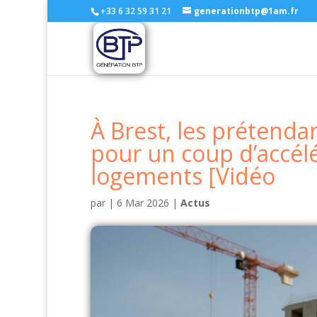
+33 6 32 59 31 21
generationbtp@1am.fr
À Brest, les prétenda
pour un coup d’accélé
logements [Vidéo
par
|
6 Mar 2026
|
Actus