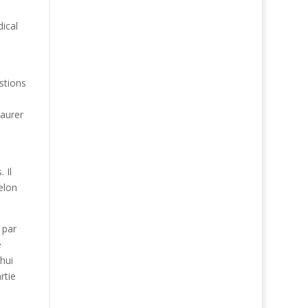
e
ical
stions
taurer
 Il
elon
 par
e
hui
rtie