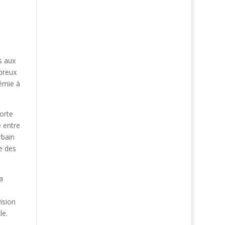
s aux
mbreux
démie à
orte
e entre
rbain
e des
a
ision
le.