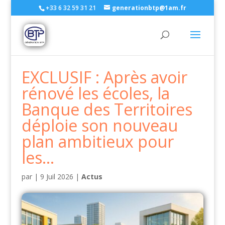
+33 6 32 59 31 21
generationbtp@1am.fr
EXCLUSIF : Après avoir
rénové les écoles, la
Banque des Territoires
déploie son nouveau
plan ambitieux pour
les…
par
|
9 Juil 2026
|
Actus